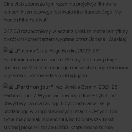
Ciné club zaprasza tym razem na projekcje filmów w
ramach internetowego festiwalu kina francuskiego ‘My
French Film Festival’
O 17:30 rozpoczniemy wieczór z krótkim metrażem (filmy
z krótkim komentarzem wybrane przez Johana i Alexisa)
„Paloma”,
reż. Hugo Bardin, 2022, 28’
Spotkanie i wspólna podróż Palomy, kolorowej drag-
queen oraz Mike’a milczącego i melancholijnego kierowcy
ciężarówki. Zapowiada się intrygująco.
„Partir un jour”
, reż. Amélie Bonnin, 2021, 25’
Partir un jour / Wyjechać pewnego dnia – tytuł jest
chwytliwy, bo dla takiego trzydziestolatka jak ja,
urodzonego w błogosławionych latach 90-tych, ten
tytuł ma posmak melancholii, bo to pierwszy tekst
słynnej piosenki zespołu 2B3, która mocno tchnie