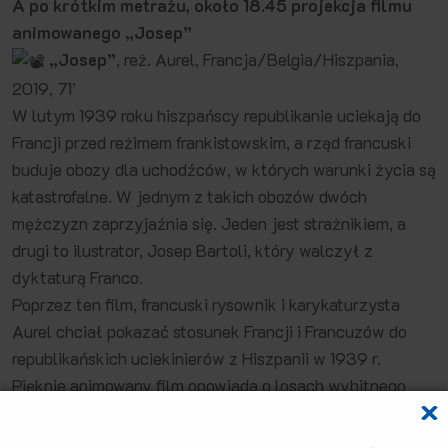
A po krótkim metrażu, około 18.45
projekcja filmu
animowanego „Josep”
„Josep”
, reż. Aurel, Francja/Belgia/Hiszpania,
2019, 71’
W lutym 1939 roku hiszpańscy republikanie uciekają do
Francji przed reżimem frankistowskim, a rząd francuski
buduje obozy dla uchodźców, w których warunki życia są
katastrofalne. W jednym z takich obozów dwóch
mężczyzn zaprzyjaźnia się. Jeden jest strażnikiem, a
drugi to ilustrator, Josep Bartoli, który walczył z
dyktaturą Franco.
Poprzez ten film, francuski rysownik i karykaturzysta
Aurel chciał pokazać stosunek Francji i Francuzów do
republikańskich uciekinierów z Hiszpanii w 1939 r.
Pięknie animowany film opowiada o losach wybitnego
hiszpańskiego grafika i malarza Josepa Bartoliego (1910-
1995), wspominając również o mało znanej przyjaźni z