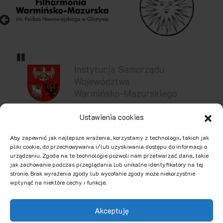
Pause
» Facebook
» YouTube
Ustawienia cookies
Aby zapewnić jak najlepsze wrażenia, korzystamy z technologii, takich jak
pliki cookie, do przechowywania i/lub uzyskiwania dostępu do informacji o
urządzeniu. Zgoda na te technologie pozwoli nam przetwarzać dane, takie
jak zachowanie podczas przeglądania lub unikalne identyfikatory na tej
stronie. Brak wyrażenia zgody lub wycofanie zgody może niekorzystnie
wpłynąć na niektóre cechy i funkcje.
2026. Dom Europy na Warmii i Mazurach. Wszystkie prawa
zastrzeżone.
Akceptuję
Ułatwienia dostępności (WCAG)
POLITYKA PRYWATNOŚCI I
COOKIES