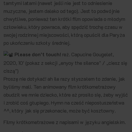
tamtymi latami (nawet jeśli nie jest to odniesienie
muzyczne, jestem daleko od tego). Jest to podwójnie
chwytliwe, ponieważ ten krótki film opowiada o młodym
człowieku, który powraca, aby spędzić trochę czasu w
swojej rodzinnej miejscowości, którą opuścił dla Paryża
po ukończeniu szkoły średniej.
Please don’t touch!
reż. Capucine Gougelet,
2020, 10’ (pokaz z sekcji „enyoy the silence” / „ciesz się
ciszą”)
Proszę nie dotykać! ah ile razy słyszałem to zdanie, jak
byliśmy mali. Ten animowany film krótkometrażowy
obudził we mnie dziecko, które aż prosiło się, żeby wyjść
i zrobić coś głupiego. Hymn na cześć nieposłuszeństwa
^^, który jak się przekonacie, może być kosztowny.
Filmy krótkometrażowe z napisami w języku angielskim.